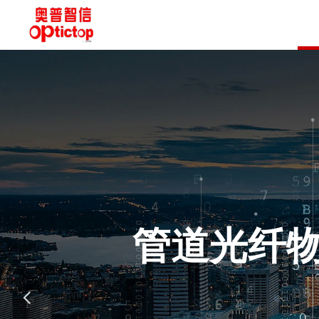
管道光纤
넳