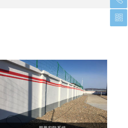
ꀥ
15611084638
微信二维码