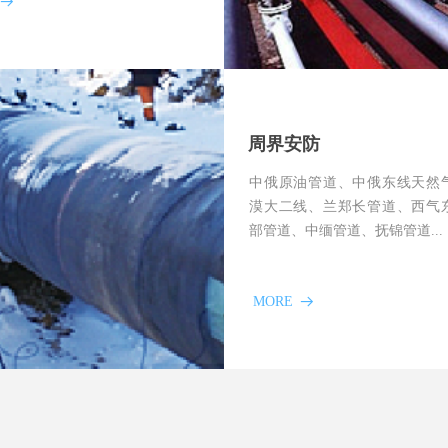
뀠
周界安防
中俄原油管道、中俄东线天然
漠大二线、兰郑长管道、西气
部管道、中缅管道、抚锦管道...
MORE
뀠