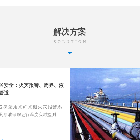
解决方案
SOLUTION
뀓
区安全：火灾报警、周界、液
管道
逸盛运用光纤光栅火灾报警系
具原油储罐进行温度实时监测...