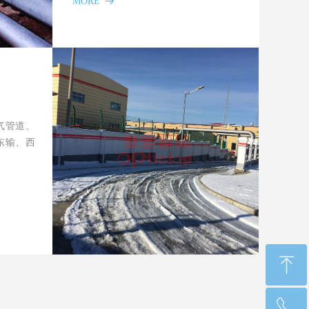
MORE
뀠
气管道、
东输、西
ꁸ
ꂅ
回到顶部