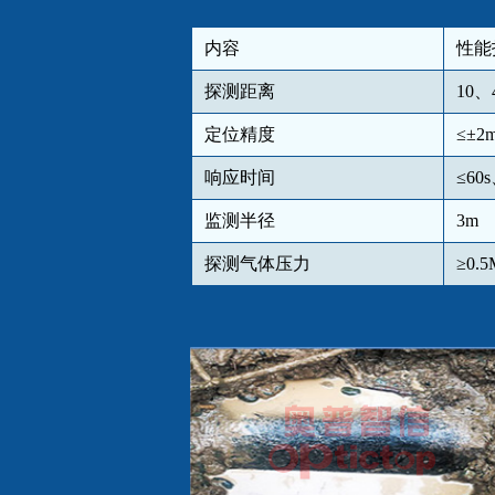
内容
性能
探测距离
10、
定位精度
≤±2
响应时间
≤60s
监测半径
3m
探测气体压力
≥0.5