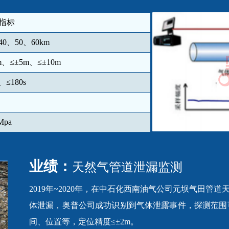
指标
40、50、60km
m、≤±5m、≤±10m
、≤180s
Mpa
业绩：
天然气管道泄漏监测
2019年~2020年，在中石化西南油气公司元坝气田管道
体泄漏，奥普公司成功识别到气体泄露事件，探测范围
间、位置等，定位精度≤±2m。